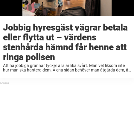
Jobbig hyresgäst vägrar betala
eller flytta ut – värdens
stenhårda hämnd får henne att
ringa polisen
Att ha jobbiga grannar tycker alla är lika svårt. Man vet liksom inte
hur man ska hantera dem. Å ena sidan behöver man åtgärda dem, å
andra sidan vill man ju behålla grannsämjan. Som hyresvärd ...