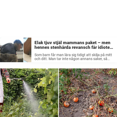
Elak tjuv stjäl mammans paket – men
hennes stenhårda revansch får idioten
att kräkas
Som barn får man lära sig tidigt att skilja på mitt
och ditt. Man tar inte någon annans saker, så
enkelt är det. För de flesta av oss är detta inga
konstigheter, men som med ...