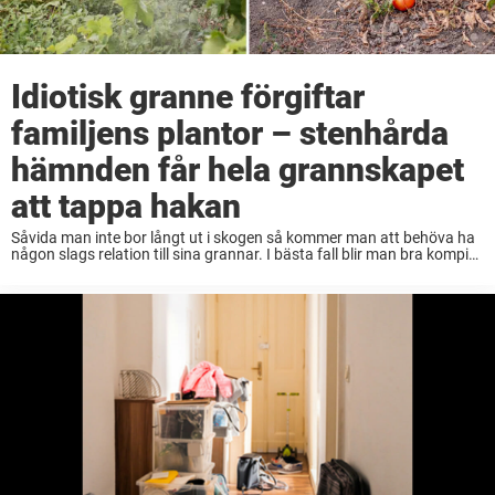
Idiotisk granne förgiftar
familjens plantor – stenhårda
hämnden får hela grannskapet
att tappa hakan
Såvida man inte bor långt ut i skogen så kommer man att behöva ha
någon slags relation till sina grannar. I bästa fall blir man bra kompis
med grannarna, och kan bjuda över dem på ...