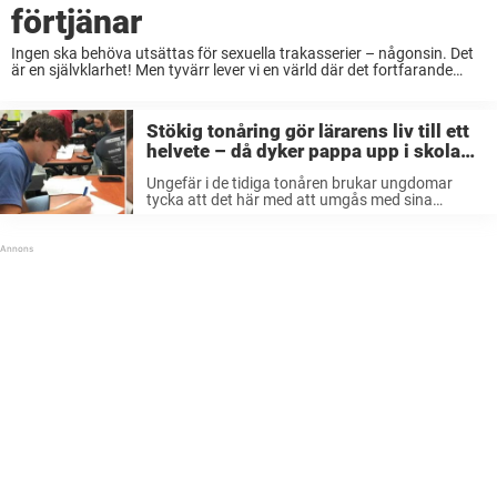
förtjänar
Ingen ska behöva utsättas för sexuella trakasserier – någonsin. Det
är en självklarhet! Men tyvärr lever vi en värld där det fortfarande
finns en del idioter som vägrar respektera andra människor och
behandlar dem illa. ...
Stökig tonåring gör lärarens liv till ett
helvete – då dyker pappa upp i skolan
och lär slyngeln en läxa
Ungefär i de tidiga tonåren brukar ungdomar
tycka att det här med att umgås med sina
föräldrar börjar bli lite pinsamt. Som förälder kan
det såklart vara lite tråkigt att ens lilla älskling
hellre tillbringar ...