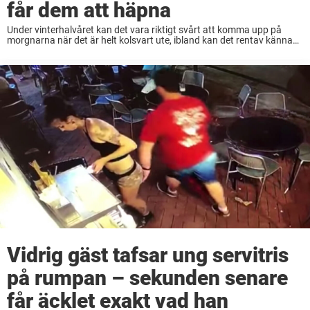
får dem att häpna
Under vinterhalvåret kan det vara riktigt svårt att komma upp på
morgnarna när det är helt kolsvart ute, ibland kan det rentav kännas
omöjligt. Dock är det ju, tyvärr, så att man allt som oftast ...
Vidrig gäst tafsar ung servitris
på rumpan – sekunden senare
får äcklet exakt vad han