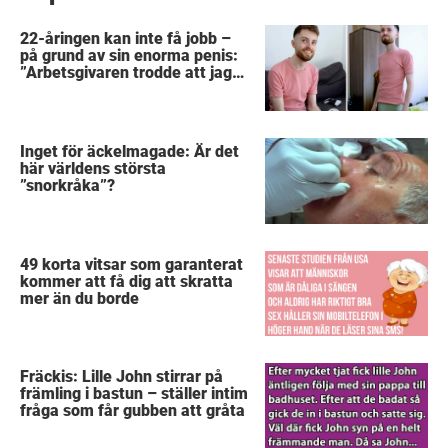
22-åringen kan inte få jobb –
på grund av sin enorma penis:
”Arbetsgivaren trodde att jag
hade stånd”
Inget för äckelmagade: Är det
här världens största
”snorkråka”?
49 korta vitsar som garanterat
kommer att få dig att skratta
mer än du borde
Fräckis: Lille John stirrar på
främling i bastun – ställer intim
fråga som får gubben att gråta