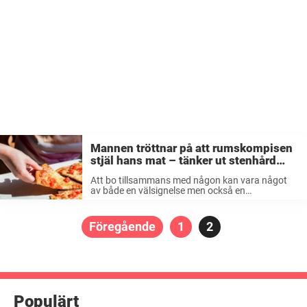
Mannen tröttnar på att rumskompisen
stjäl hans mat – tänker ut stenhård
revansch som lär tjuven en rejäl läxa
Att bo tillsammans med någon kan vara något
av både en välsignelse men också en
förbannelse, oavsett om det är en partner eller en
kompis man bor med. Självklart har man många
härliga, roliga och ...
Sidnumrering
Föregående
Sida
1
Sida
2
för
inlägg
Populärt