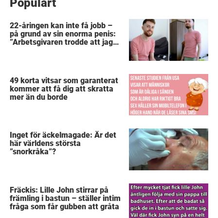
Populärt
22-åringen kan inte få jobb –
på grund av sin enorma penis:
”Arbetsgivaren trodde att jag
hade stånd”
49 korta vitsar som garanterat
kommer att få dig att skratta
mer än du borde
Inget för äckelmagade: Är det
här världens största
”snorkråka”?
Fräckis: Lille John stirrar på
främling i bastun – ställer intim
fråga som får gubben att gråta