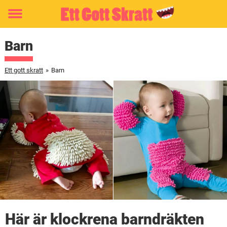
Toggle
menu
Barn
Ett gott skratt
»
Barn
Här är klockrena barndräkten