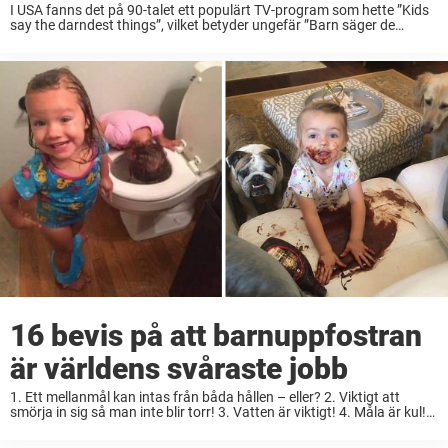
I USA fanns det på 90-talet ett populärt TV-program som hette ”Kids
say the darndest things”, vilket betyder ungefär ”Barn säger de
knäppaste sakerna” – och det är faktiskt inte så konstigt att det drog
...
16 bevis på att barnuppfostran
är världens svåraste jobb
1. Ett mellanmål kan intas från båda hållen – eller? 2. Viktigt att
smörja in sig så man inte blir torr! 3. Vatten är viktigt! 4. Måla är kul!
5. Vilka konstnärer! 6. ”Det är ...