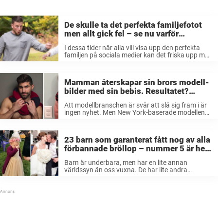
De skulle ta det perfekta familjefotot
men allt gick fel – se nu varför
tusentals skrattar åt bilden
I dessa tider när alla vill visa upp den perfekta
familjen på sociala medier kan det friska upp med
ett exempel på när det går lite fel. Familjen
LeBlanc hade samlats en vacker höstdag i ...
Mamman återskapar sin brors modell-
bilder med sin bebis. Resultatet?
Skrattfest!
Att modellbranschen är svår att slå sig fram i är
ingen nyhet. Men New York-baserade modellen
Aristotle Polites har stött på konkurrens från ett
lite oväntat håll. Det är nämligen hans 18-
månader gamla systerson som ...
23 barn som garanterat fått nog av alla
förbannade bröllop – nummer 5 är helt
underbar!
Barn är underbara, men har en lite annan
världssyn än oss vuxna. De har lite andra
prioriteringar och kan verkligen få nog av sysslor
som de anser är till för föräldrar. Samtidigt är
bröllop, tycker ...