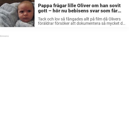
Pappa frågar lille Oliver om han sovit
gott – hör nu bebisens svar som får
nätet att skratta
Tack och lov så fångades allt på film då Olivers
föräldrar försöker att dokumentera så mycket de
kan från sonens uppväxt. Självfallet vill man ha
något att se tillbaka på i framtiden – kanske när
...