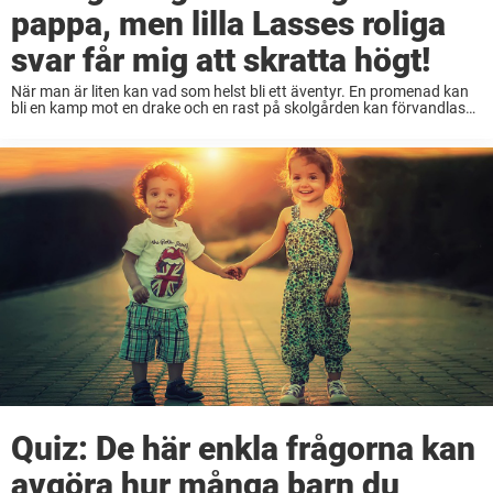
pappa, men lilla Lasses roliga
svar får mig att skratta högt!
När man är liten kan vad som helst bli ett äventyr. En promenad kan
bli en kamp mot en drake och en rast på skolgården kan förvandlas
till ett slag mellan två nationer. I den ...
Quiz: De här enkla frågorna kan
avgöra hur många barn du