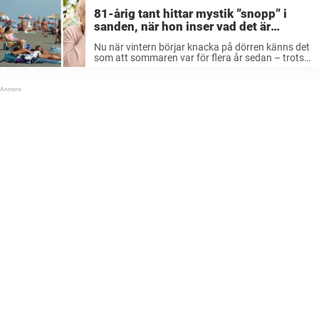
81-årig tant hittar mystik ”snopp” i
sanden, när hon inser vad det är
skrattar jag högt
Nu när vintern börjar knacka på dörren känns det
som att sommaren var för flera år sedan – trots
att det knappt gått ett par månader. Jag har
alltid föredragit sommaren framför vintern men
har ...