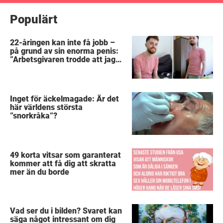
Populärt
22-åringen kan inte få jobb –
på grund av sin enorma penis:
”Arbetsgivaren trodde att jag
hade stånd”
Inget för äckelmagade: Är det
här världens största
”snorkråka”?
49 korta vitsar som garanterat
kommer att få dig att skratta
mer än du borde
Vad ser du i bilden? Svaret kan
säga något intressant om dig