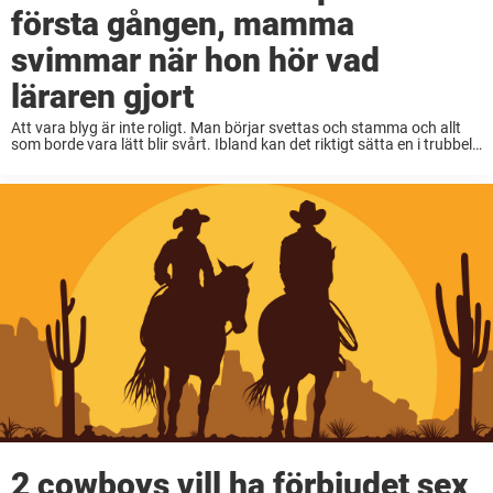
första gången, mamma
svimmar när hon hör vad
läraren gjort
Att vara blyg är inte roligt. Man börjar svettas och stamma och allt
som borde vara lätt blir svårt. Ibland kan det riktigt sätta en i trubbel,
som för den här stackars biologiläraren. Pekka hade ...
2 cowboys vill ha förbjudet sex