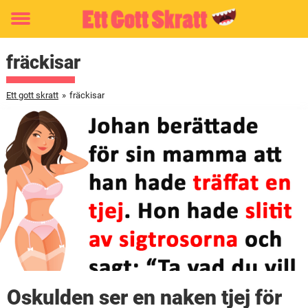
Toggle
menu
fräckisar
Ett gott skratt
»
fräckisar
Oskulden ser en naken tjej för