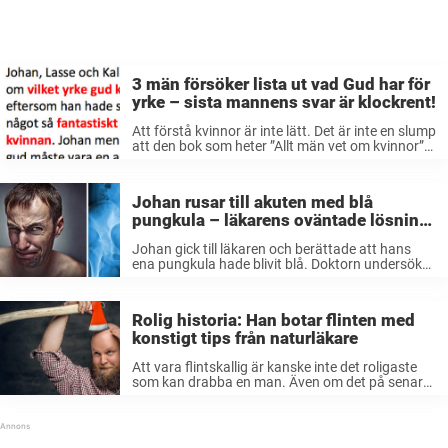
3 män försöker lista ut vad Gud har för
yrke – sista mannens svar är klockrent!
Att förstå kvinnor är inte lätt. Det är inte en slump
att den bok som heter ”Allt män vet om kvinnor”
men som bara är fylld med tomma sidor har blivit
en bestseller. Johan, Lasse ...
Johan rusar till akuten med blå
pungkula – läkarens oväntade lösning
får mig att skratta högt
Johan gick till läkaren och berättade att hans
ena pungkula hade blivit blå. Doktorn undersöker
Johan och konstatera att testikeln måste
opereras bort. Johan blir förstås väldigt ängslig
men när läkaren har övertygat honom om ...
Rolig historia: Han botar flinten med
konstigt tips från naturläkare
Att vara flintskallig är kanske inte det roligaste
som kan drabba en man. Även om det på senare
år blivit allt mer populärt och många kvinnor till
och med föredrar män utan hår på huvudet. ...