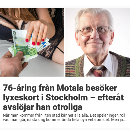
pirret i kroppen när man knappt ...
76-åring från Motala besöker
lyxeskort i Stockholm – efteråt
avslöjar han otroliga
När man kommer från liten stad känner alla alla. Det spelar ingen roll
vad man gör, nästa dag kommer ändå hela byn veta om det. Men jag
tycker ändå att det är mysigt att bo ...