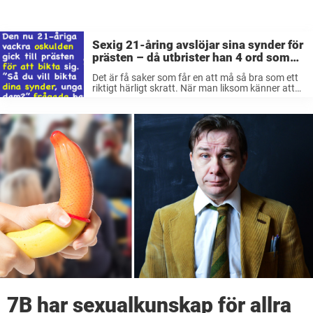
Sexig 21-åring avslöjar sina synder för
prästen – då utbrister han 4 ord som
chockar tjejen
Det är få saker som får en att må så bra som ett
riktigt härligt skratt. När man liksom känner att
det bubblar härligt i hela kroppen för att garvet
måste få komma ut. Det ...
7B har sexualkunskap för allra