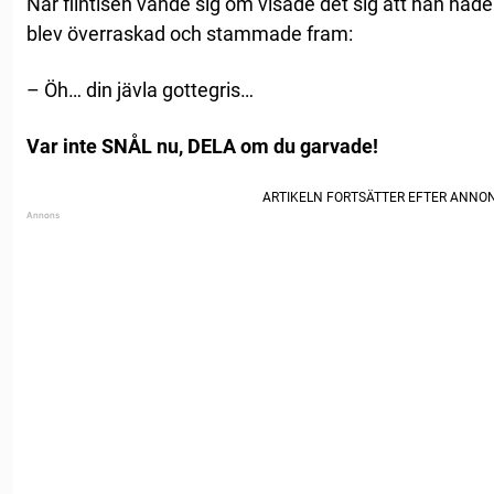
När flintisen vände sig om visade det sig att han hade
blev överraskad och stammade fram:
– Öh… din jävla gottegris…
Var inte SNÅL nu, DELA om du garvade!