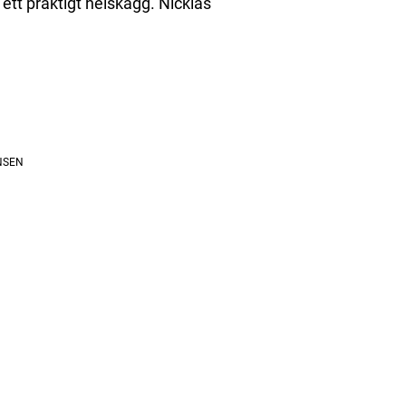
 ett präktigt helskägg. Nicklas