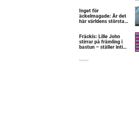
skratta – kan du se
varför?
Inget för
äckelmagade: Är det
här världens största
”snorkråka”?
Fräckis: Lille John
stirrar på främling i
bastun – ställer intim
fråga som får gubben
att gråta