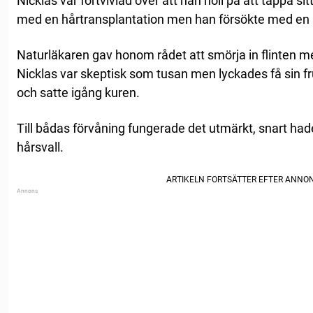
Nicklas var förtvivlad över att han höll på att tappa sit
med en hårtransplantation men han försökte med en 
Naturläkaren gav honom rådet att smörja in flinten me
Nicklas var skeptisk som tusan men lyckades få sin fr
och satte igång kuren.
Till bådas förvåning fungerade det utmärkt, snart hade 
hårsvall.