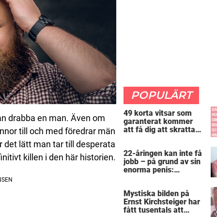
POPULÄRT
49 korta vitsar som
m kan drabba en man. Även om
garanterat kommer
att få dig att skratta
innor till och med föredrar män
mer än du borde
det lätt man tar till desperata
22-åringen kan inte få
itivt killen i den här historien.
jobb – på grund av sin
enorma penis:
”Arbetsgivaren trodde
att jag hade stånd”
Mystiska bilden på
Ernst Kirchsteiger har
fått tusentals att