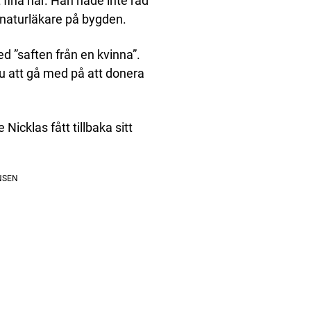
t fina hår. Han hade inte råd
naturläkare på bygden.
d ”saften från en kvinna”.
u att gå med på att donera
Nicklas fått tillbaka sitt