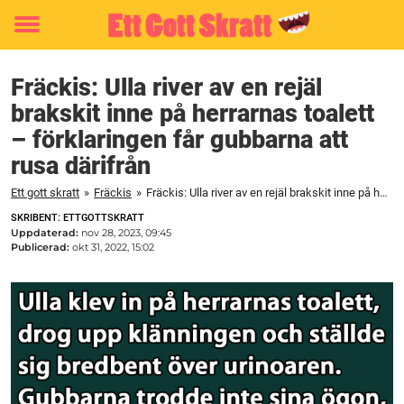
Toggle
menu
Fräckis: Ulla river av en rejäl
brakskit inne på herrarnas toalett
– förklaringen får gubbarna att
rusa därifrån
Ett gott skratt
»
Fräckis
»
Fräckis: Ulla river av en rejäl brakskit inne på herrarnas toalett – förklaringen får gubbarna att rusa därifrån
SKRIBENT: ETTGOTTSKRATT
Uppdaterad:
nov 28, 2023, 09:45
Publicerad:
okt 31, 2022, 15:02