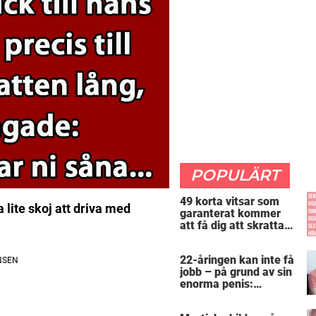
POPULÄRT
49 korta vitsar som
 lite skoj att driva med
garanterat kommer
att få dig att skratta
mer än du borde
22-åringen kan inte få
jobb – på grund av sin
enorma penis:
”Arbetsgivaren trodde
att jag hade stånd”