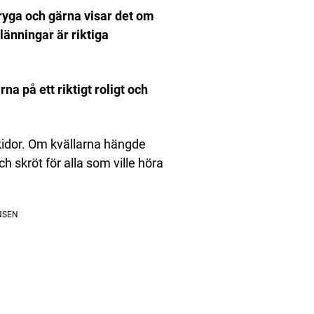
dryga och gärna visar det om
länningar är riktiga
 på ett riktigt roligt och
kidor. Om kvällarna hängde
h skröt för alla som ville höra