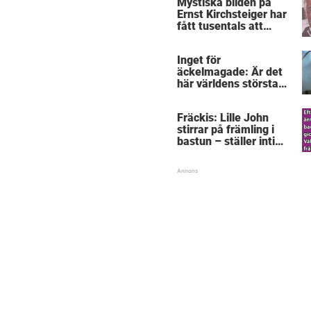
Mystiska bilden på
Ernst Kirchsteiger har
fått tusentals att
skratta – kan du se
varför?
Inget för
äckelmagade: Är det
här världens största
”snorkråka”?
Fräckis: Lille John
stirrar på främling i
bastun – ställer intim
fråga som får gubben
att gråta