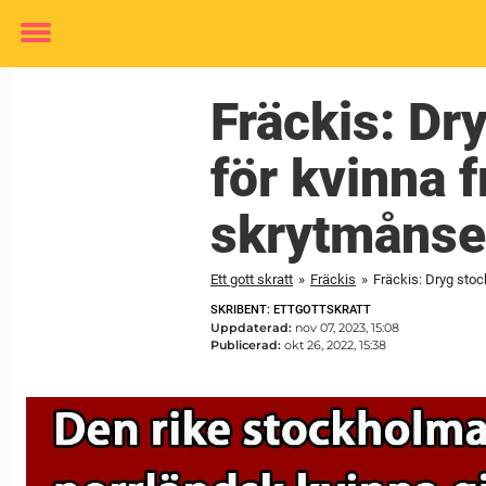
Toggle
menu
Fräckis: Dr
för kvinna 
skrytmånsen
Ett gott skratt
»
Fräckis
»
Fräckis: Dryg stoc
SKRIBENT: ETTGOTTSKRATT
Uppdaterad:
nov 07, 2023, 15:08
Publicerad:
okt 26, 2022, 15:38