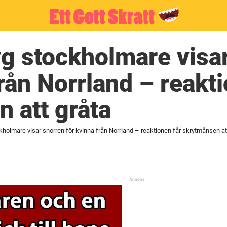
yg stockholmare visa
från Norrland – reakt
 att gråta
kholmare visar snorren för kvinna från Norrland – reaktionen får skrytmånsen at