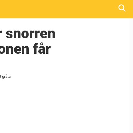
r snorren
ionen får
t gråta