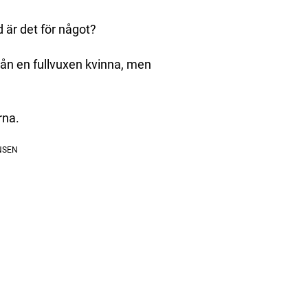
d är det för något?
från en fullvuxen kvinna, men
rna.