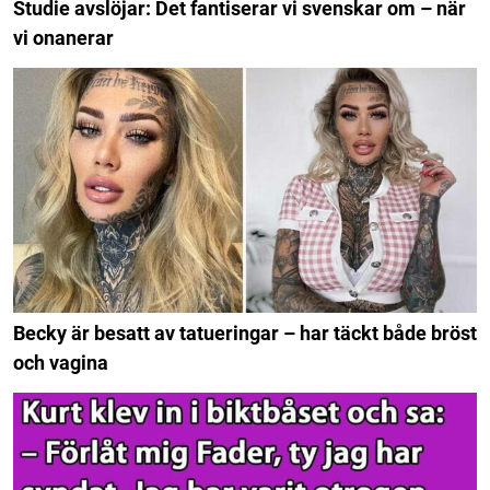
Studie avslöjar: Det fantiserar vi svenskar om – när
vi onanerar
Becky är besatt av tatueringar – har täckt både bröst
och vagina