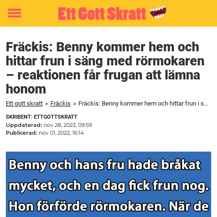
Toggle
menu
Fräckis: Benny kommer hem och
hittar frun i säng med rörmokaren
– reaktionen får frugan att lämna
honom
Ett gott skratt
»
Fräckis
»
Fräckis: Benny kommer hem och hittar frun i säng med rörmokaren – reaktionen får frugan att lämna honom
SKRIBENT: ETTGOTTSKRATT
Uppdaterad:
nov 28, 2023, 09:59
Publicerad:
nov 01, 2022, 16:14