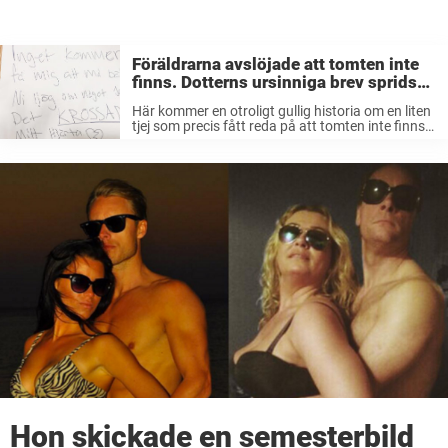
Föräldrarna avslöjade att tomten inte
finns. Dotterns ursinniga brev sprids
nu som en löpeld.
Här kommer en otroligt gullig historia om en liten
tjej som precis fått reda på att tomten inte finns.
Hennes reaktion kommer leva kvar som en
familjesägen i hennes släkt för alltid! Förra
veckan delade ...
Hon skickade en semesterbild