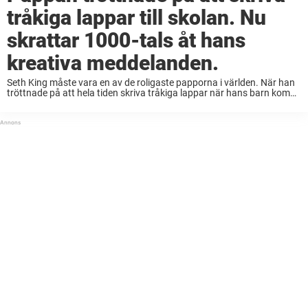
tråkiga lappar till skolan. Nu
skrattar 1000-tals åt hans
kreativa meddelanden.
Seth King måste vara en av de roligaste papporna i världen. När han
tröttnade på att hela tiden skriva tråkiga lappar när hans barn kom
försent till skolan lät han sin fantasi flöda istället. Resultatet ...