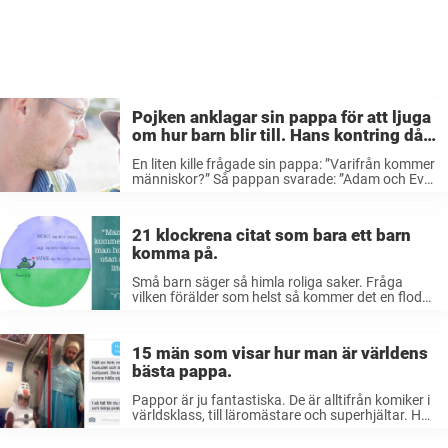
Pojken anklagar sin pappa för att ljuga
om hur barn blir till. Hans kontring då
är helt briljant.
En liten kille frågade sin pappa: ”Varifrån kommer
människor?” Så pappan svarade: ”Adam och Eva
gjorde barn, sedan blev deras barn stora och
gjorde egna barn och så fortsatte det.” Den lilla
killen sprang sedan ...
21 klockrena citat som bara ett barn
komma på.
Små barn säger så himla roliga saker. Fråga
vilken förälder som helst så kommer det en flod
av roliga citat som bara ett barn kan hitta på.
Här är 21 roliga frågor, citat och felsägningar ...
15 män som visar hur man är världens
bästa pappa.
Pappor är ju fantastiska. De är alltifrån komiker i
världsklass, till läromästare och superhjältar. Här
15 män som visar hur man är världens bästa
pappa. 1.Den här pappan som skulle lära sina