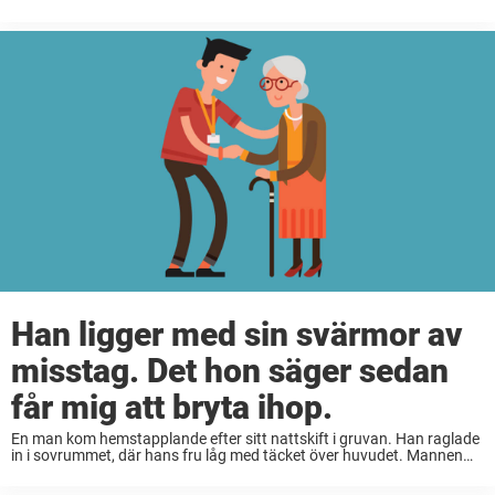
gå på toaletten och ursäktade sig. Undertiden började de
kvarvarande männen prata om ...
Han ligger med sin svärmor av
misstag. Det hon säger sedan
får mig att bryta ihop.
En man kom hemstapplande efter sitt nattskift i gruvan. Han raglade
in i sovrummet, där hans fru låg med täcket över huvudet. Mannen
sjönk ner i sängen, blev plötsligt sugen på lite sex och satte ...