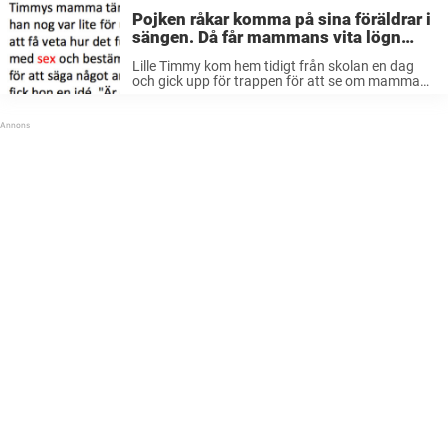
Pojken råkar komma på sina föräldrar i
sängen. Då får mammans vita lögn
oväntade konsekvenser.
Lille Timmy kom hem tidigt från skolan en dag
och gick upp för trappen för att se om mamma
och pappa var hemma. När han gick in på sina
föräldrars rum såg han sin mamma ...