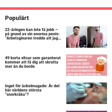
inlägg
Populärt
22-åringen kan inte få jobb –
på grund av sin enorma penis:
”Arbetsgivaren trodde att jag
hade stånd”
49 korta vitsar som garanterat
kommer att få dig att skratta
mer än du borde
Inget för äckelmagade: Är det
här världens största
”snorkråka”?