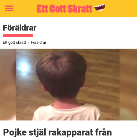
Toggle
menu
Föräldrar
Ett gott skratt
»
Föräldrar
Pojke stjäl rakapparat från