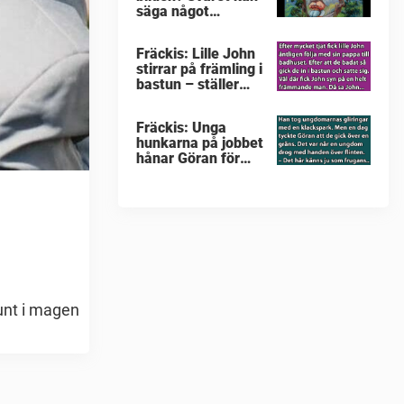
säga något
intressant om dig
Fräckis: Lille John
stirrar på främling i
bastun – ställer
intim fråga som får
gubben att gråta
Fräckis: Unga
hunkarna på jobbet
hånar Göran för
hans flint – svaret
får småglinen att
gråta
runt i magen