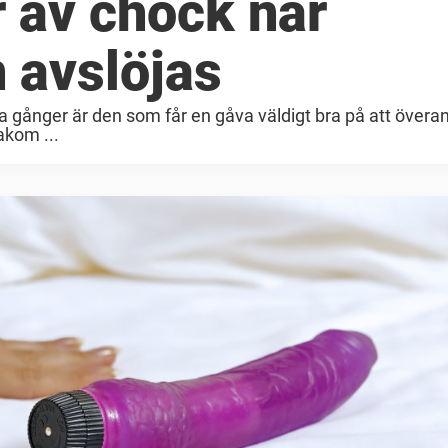
 av chock när
 avslöjas
ga gånger är den som får en gåva väldigt bra på att övera
akom ...