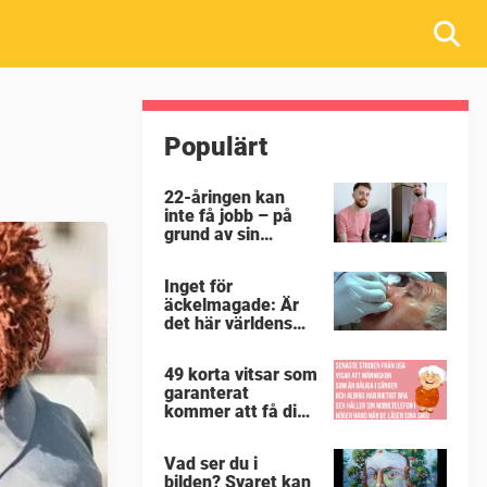
Populärt
22-åringen kan
inte få jobb – på
grund av sin
enorma penis:
”Arbetsgivaren
Inget för
trodde att jag hade
äckelmagade: Är
stånd”
det här världens
största
”snorkråka”?
49 korta vitsar som
garanterat
kommer att få dig
att skratta mer än
du borde
Vad ser du i
bilden? Svaret kan