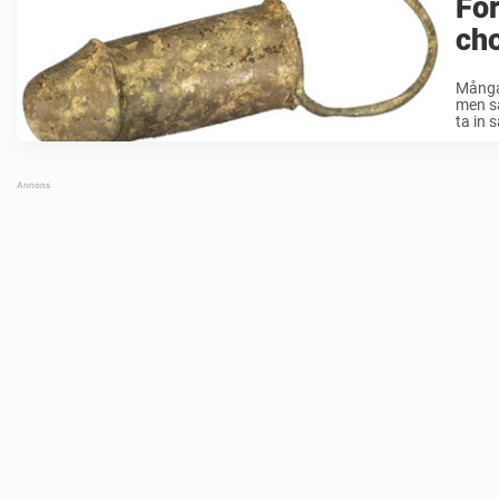
For
ch
Många 
men sa
ta in s