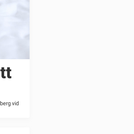
tt
dberg vid