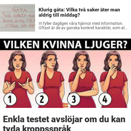
Klurig gåta: Vilka två saker äter man
aldrig till middag?
Vi fyller dagligen våra hjärnor med information.
Oftast är de av ganska konkret karaktär, som att
hämta på förskolan, handla mat och allt det där
som hör vardagen till. Men då och då är det ...
Enkla testet avslöjar om du kan
tyda kroppsspråk