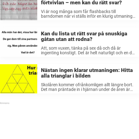
förtvivlan – men kan du rätt svar?
Vi är nog många som får flashbacks till
barndomen när vi ställs inför en klurig utmaning.
Dock är det bra för det gamla hjärnkontoret att
få lite motion då och då. Hjärnan mår helt enkelt
...
Kan du lista ut rätt svar på snuskiga
gåtan utan att rodna?
Att, som vuxen, tänka på sex då och då är
ingenting konstigt. Det är helt naturligt och en del
av vår natur. Men vissa människor har lite lättare
än oss andra för att halka in ...
Nästan ingen klarar utmaningen: Hitta
alla trianglar i bilden
Skolåren kommer ofrånkomligen allt längre bort.
Det man präntade in i hjärnan under de åren är
inte helt enkelt att komma ihåg idag. Särskilt
svårt kan det vara att komma ihåg matematiken.
För med handen ...