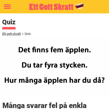
Toggle
menu
Quiz
Ett gott skratt
»
Quiz
Många svarar fel på enkla