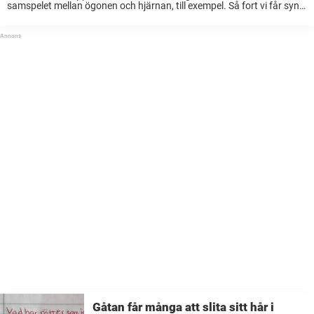
samspelet mellan ögonen och hjärnan, till exempel. Så fort vi får syn
på något så skickar våra ögon blixtsnabba signaler till vår hjärna som
tolkar ...
Gåtan får många att slita sitt hår i