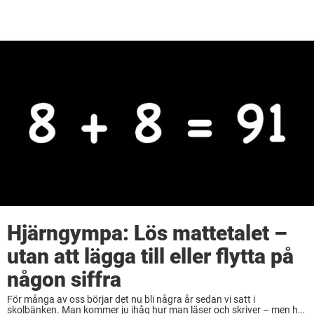
Hjärngympa: Lös mattetalet –
utan att lägga till eller flytta på
någon siffra
För många av oss börjar det nu bli några år sedan vi satt i
skolbänken. Man kommer ju ihåg hur man läser och skriver – men hur