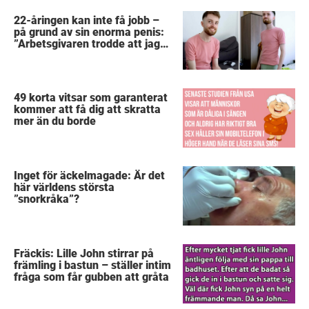
22-åringen kan inte få jobb –
på grund av sin enorma penis:
”Arbetsgivaren trodde att jag
hade stånd”
49 korta vitsar som garanterat
kommer att få dig att skratta
mer än du borde
Inget för äckelmagade: Är det
här världens största
”snorkråka”?
Fräckis: Lille John stirrar på
främling i bastun – ställer intim
fråga som får gubben att gråta