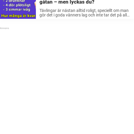
gåtan – men lyckas du?
Tävlingar är nästan alltid roligt, speciellt om man
gör det i goda vänners lag och inte tar det på allt
för stort allvar. Men saknar man motståndare så
går det såklart utmärkt att tävla mot ...