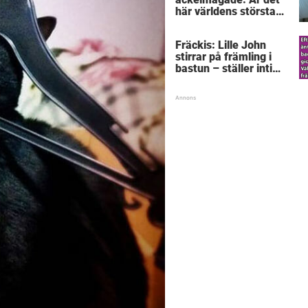
här världens största
”snorkråka”?
Fräckis: Lille John
stirrar på främling i
bastun – ställer intim
fråga som får gubben
att gråta