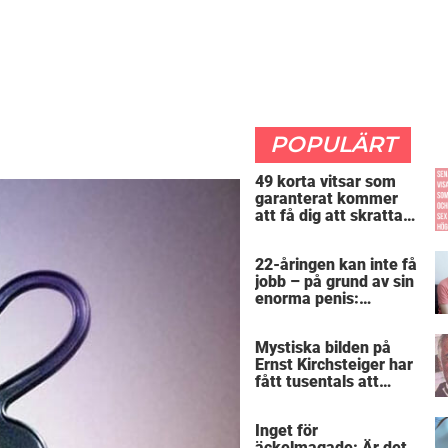
POPULÄRT
49 korta vitsar som
garanterat kommer
att få dig att skratta
mer än du borde
22-åringen kan inte få
jobb – på grund av sin
enorma penis:
”Arbetsgivaren trodde
att jag hade stånd”
Mystiska bilden på
Ernst Kirchsteiger har
fått tusentals att
skratta – kan du se
varför?
Inget för
äckelmagade: Är det