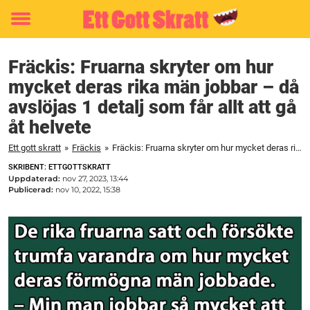
Toggle
menu
Fräckis: Fruarna skryter om hur
mycket deras rika män jobbar – då
avslöjas 1 detalj som får allt att gå
åt helvete
Ett gott skratt
»
Fräckis
»
Fräckis: Fruarna skryter om hur mycket deras rika män jobbar – då avslöjas 1 detalj som får allt att gå åt helvete
SKRIBENT: ETTGOTTSKRATT
Uppdaterad:
nov 27, 2023, 13:44
Publicerad:
nov 10, 2022, 15:38