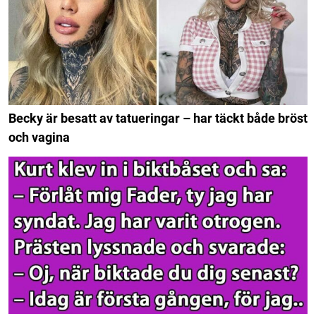
Becky är besatt av tatueringar – har täckt både bröst
och vagina