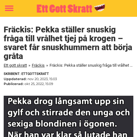
Toggle
menu
Fräckis: Pekka ställer snuskig
fråga till vrålhet tjej på krogen –
svaret får snuskhummern att börja
gråta
Ett gott skratt
»
Fräckis
»
Fräckis: Pekka ställer snuskig fråga till vrålhet tjej på krogen – svaret får snuskhummern att börja gråta
SKRIBENT: ETTGOTTSKRATT
Uppdaterad:
nov 20, 2023, 15:03
Publicerad:
okt 25, 2022, 15:09