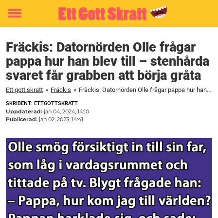
Toggle
menu
Fräckis: Datornörden Olle frågar
pappa hur han blev till – stenhårda
svaret får grabben att börja gråta
Ett gott skratt
»
Fräckis
»
Fräckis: Datornörden Olle frågar pappa hur han blev till – stenhårda svaret får grabben att börja gråta
SKRIBENT: ETTGOTTSKRATT
Uppdaterad:
jan 04, 2024, 14:10
Publicerad:
jan 02, 2023, 14:41