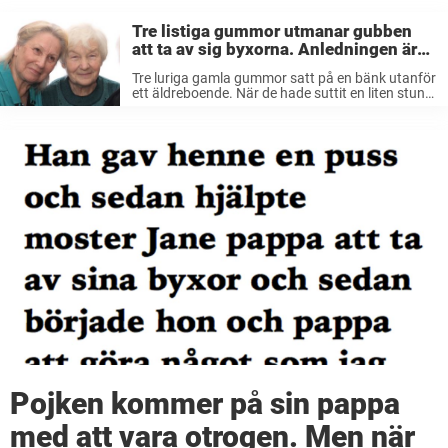
Tre listiga gummor utmanar gubben
att ta av sig byxorna. Anledningen är
genial.
Tre luriga gamla gummor satt på en bänk utanför
ett äldreboende. När de hade suttit en liten stund
kom en äldre gubbe gående och en av gummorna
ropade till honom: ”Jag slår vad om att ...
Pojken kommer på sin pappa
med att vara otrogen. Men när