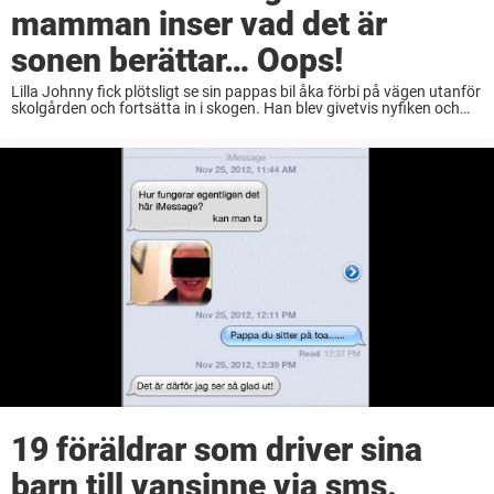
mamman inser vad det är
sonen berättar… Oops!
Lilla Johnny fick plötsligt se sin pappas bil åka förbi på vägen utanför
skolgården och fortsätta in i skogen. Han blev givetvis nyfiken och
följde därför efter in i skogen där han fick se pappan ...
19 föräldrar som driver sina
barn till vansinne via sms.