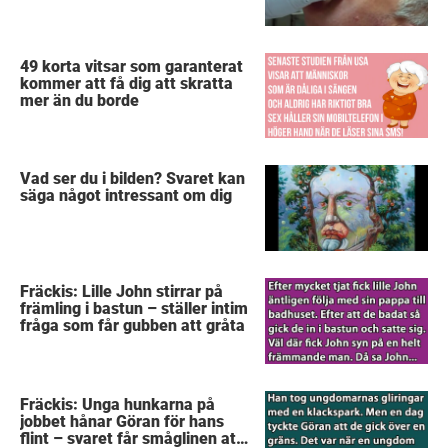
49 korta vitsar som garanterat
kommer att få dig att skratta
mer än du borde
Vad ser du i bilden? Svaret kan
säga något intressant om dig
Fräckis: Lille John stirrar på
främling i bastun – ställer intim
fråga som får gubben att gråta
Fräckis: Unga hunkarna på
jobbet hånar Göran för hans
flint – svaret får småglinen att