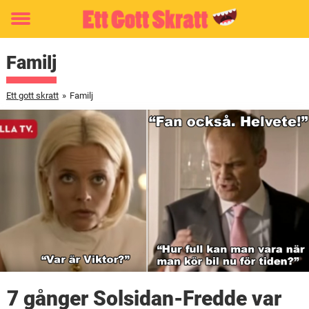
Toggle
menu
Familj
Ett gott skratt
»
Familj
7 gånger Solsidan-Fredde var