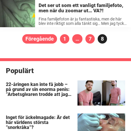
Det ser ut som ett vanligt familjefoto,
men när du zoomar ut… VA?!
Fina familjefoton är ju fantastiska, men de här
blev inte riktigt som alla tänkt sig… Men jag tycker
i alla fall att dessa 19 bilderna är bättre än alla
familjefoton som jag sett! 1.”Fortsätt bara ...
Sidnumrering
Föregående
Sida
1
…
Sida
7
Sida
8
för
inlägg
Populärt
22-åringen kan inte få jobb –
på grund av sin enorma penis:
”Arbetsgivaren trodde att jag
hade stånd”
Inget för äckelmagade: Är det
här världens största
”snorkråka”?