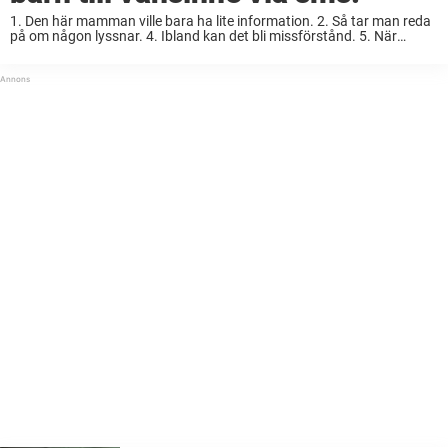
1. Den här mamman ville bara ha lite information. 2. Så tar man reda
på om någon lyssnar. 4. Ibland kan det bli missförstånd. 5. När
hjärnan slår slint. 6. När tiden har sprungit en ...