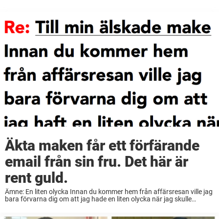
Äkta maken får ett förfärande
email från sin fru. Det här är
rent guld.
Ämne: En liten olycka Innan du kommer hem från affärsresan ville jag
bara förvarna dig om att jag hade en liten olycka när jag skulle
svänga in på uppfarten med pick up-bilen. Som tur var ...