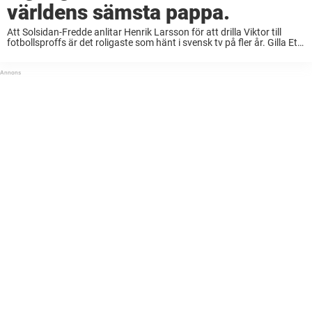
världens sämsta pappa.
Att Solsidan-Fredde anlitar Henrik Larsson för att drilla Viktor till
fotbollsproffs är det roligaste som hänt i svensk tv på fler år. Gilla Ett
gott skratt om du vill ha ett roligare flöde!