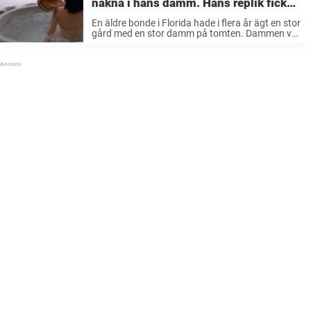
nakna i hans damm. Hans replik fick
mig att sätta kaffet i halsen.
En äldre bonde i Florida hade i flera år ägt en stor
gård med en stor damm på tomten. Dammen var
perfekt utformad för att man skulle kunna bada i
den så han hade fixat ...