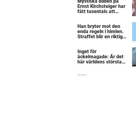
Mystiska bilden på
Ernst Kirchsteiger har
fått tusentals att
skratta – kan du se
varför?
Han bryter mot den
enda regeln i himlen.
Straffet blir en riktigt
chock för alla
inblandade.
Inget för
äckelmagade: Är det
här världens största
”snorkråka”?