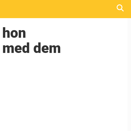
t hon
er med dem