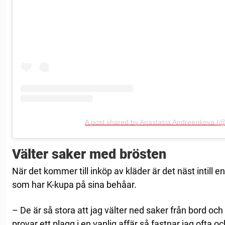
A post shared by Anastasia Andreenkova (@
Välter saker med brösten
När det kommer till inköp av kläder är det näst intill e
som har K-kupa på sina behåar.
– De är så stora att jag välter ned saker från bord och
provar ett plagg i en vanlig affär så fastnar jag ofta o