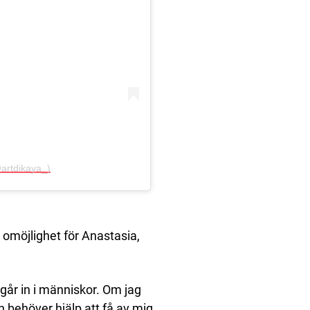
artdikaya_)
n omöjlighet för Anastasia,
 går in i människor. Om jag
ch behöver hjälp att få av mig