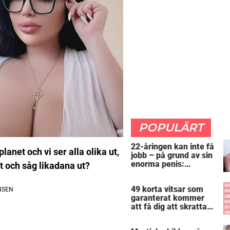
POPULÄRT
22-åringen kan inte få
anet och vi ser alla olika ut,
jobb – på grund av sin
enorma penis:
nt och såg likadana ut?
”Arbetsgivaren trodde
att jag hade stånd”
49 korta vitsar som
garanterat kommer
att få dig att skratta
mer än du borde