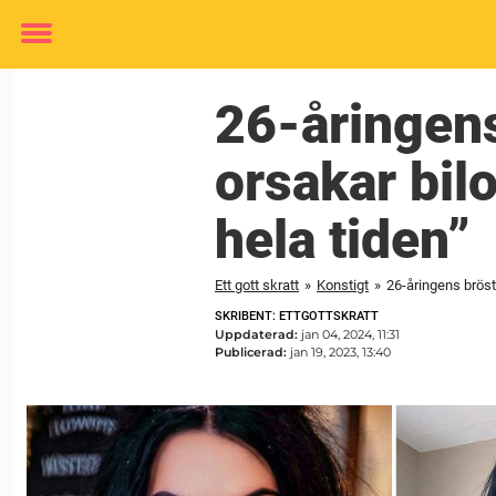
Toggle
menu
26-åringens
orsakar bil
hela tiden”
Ett gott skratt
»
Konstigt
»
26-åringens bröst
SKRIBENT: ETTGOTTSKRATT
Uppdaterad:
jan 04, 2024, 11:31
Publicerad:
jan 19, 2023, 13:40