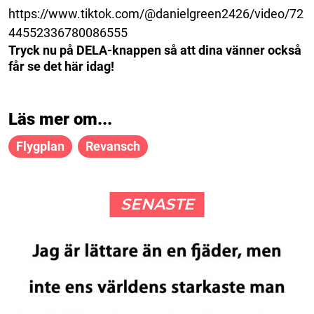
https://www.tiktok.com/@danielgreen2426/video/72
44552336780086555
Tryck nu på DELA-knappen så att dina vänner också
får se det här idag!
Läs mer om...
Flygplan
Revansch
SENASTE