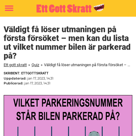
Toggle
menu
Väldigt få löser utmaningen på
första försöket – men kan du lista
ut vilket nummer bilen är parkerad
på?
Ett gott skratt
»
Quiz
»
Väldigt få löser utmaningen på första försöket – men kan du lista ut vilket nummer bilen är parkerad på?
SKRIBENT: ETTGOTTSKRATT
Uppdaterad:
jan 17, 2023, 14:31
Publicerad:
jan 17, 2023, 14:31