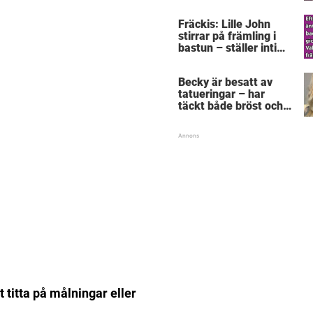
skratta – kan du se
varför?
Fräckis: Lille John
stirrar på främling i
bastun – ställer intim
fråga som får gubben
att gråta
Becky är besatt av
tatueringar – har
täckt både bröst och
vagina
 titta på målningar eller