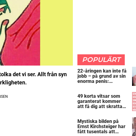
POPULÄRT
22-åringen kan inte få
lka det vi ser. Allt från syn
jobb – på grund av sin
enorma penis:
erkligheten.
”Arbetsgivaren trodde
att jag hade stånd”
49 korta vitsar som
garanterat kommer
att få dig att skratta
mer än du borde
Mystiska bilden på
Ernst Kirchsteiger har
fått tusentals att