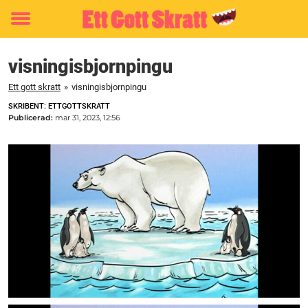
Toggle
menu
visningisbjornpingu
Ett gott skratt
»
visningisbjornpingu
SKRIBENT: ETTGOTTSKRATT
Publicerad:
mar 31, 2023, 12:56