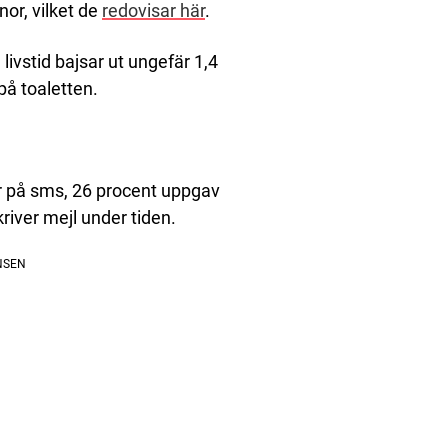
or, vilket de
redovisar här
.
livstid bajsar ut ungefär 1,4
 på toaletten.
ar på sms, 26 procent uppgav
kriver mejl under tiden.