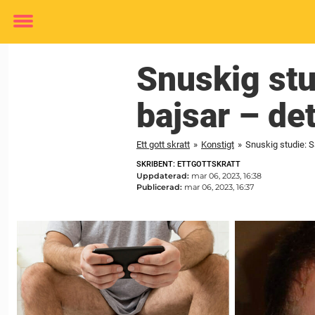
Toggle
menu
Snuskig stu
bajsar – det
Ett gott skratt
»
Konstigt
»
Snuskig studie: Så
SKRIBENT: ETTGOTTSKRATT
Uppdaterad:
mar 06, 2023, 16:38
Publicerad:
mar 06, 2023, 16:37