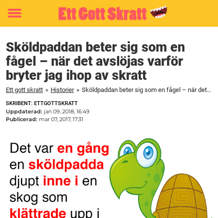
Toggle
menu
Sköldpaddan beter sig som en
fågel – när det avslöjas varför
bryter jag ihop av skratt
Ett gott skratt
»
Historier
»
Sköldpaddan beter sig som en fågel – när det avslöjas varför bryter jag ihop av skratt
SKRIBENT: ETTGOTTSKRATT
Uppdaterad:
jan 09, 2018, 16:49
Publicerad:
mar 07, 2017, 17:31