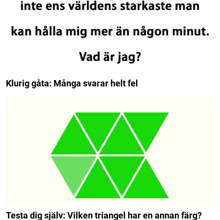
Klurig gåta: Många svarar helt fel
Testa dig själv: Vilken triangel har en annan färg?