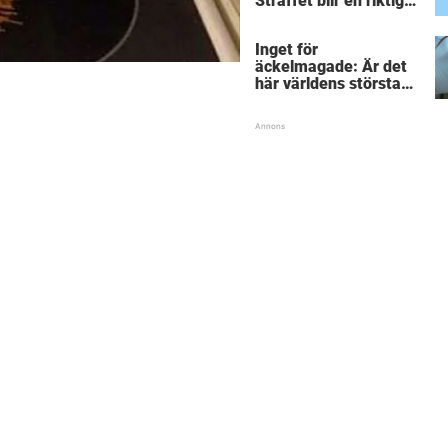
Straffet blir en riktigt
chock för alla
inblandade.
Inget för
äckelmagade: Är det
här världens största
”snorkråka”?