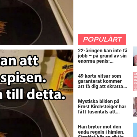
POPULÄRT
22-åringen kan inte få
jobb – på grund av sin
enorma penis:
”Arbetsgivaren trodde
att jag hade stånd”
49 korta vitsar som
garanterat kommer
att få dig att skratta
mer än du borde
Mystiska bilden på
Ernst Kirchsteiger har
fått tusentals att
skratta – kan du se
varför?
Han bryter mot den
enda regeln i himlen.