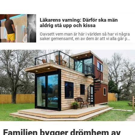
Läkarens varning: Därför ska män
aldrig stå upp och kissa
Oavsett vem man är här i världen så har vi några
saker gemensamt, en av dem är att vi alla går på
toaletten då och då. Det är kanske ingenting man
pratar om i lunchrummet ...
Familjen bygger drömhem av