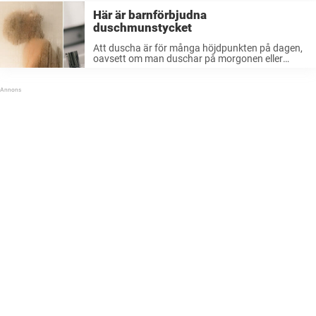
Här är barnförbjudna
duschmunstycket
Att duscha är för många höjdpunkten på dagen,
oavsett om man duschar på morgonen eller
kvällen. Man får en stund för sig själv och man
kan tillåta sig själv att bara slappna av under
vattenstrålarna. ...