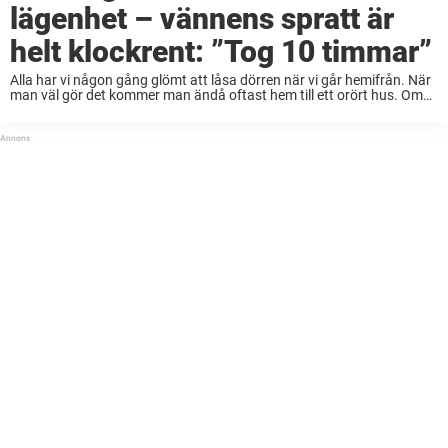
lägenhet – vännens spratt är
helt klockrent: ”Tog 10 timmar”
Alla har vi någon gång glömt att låsa dörren när vi går hemifrån. När
man väl gör det kommer man ändå oftast hem till ett orört hus. Om
man inte har Daniels kompisar då. Daniel ...