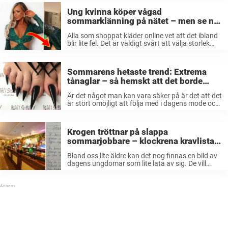
Ung kvinna köper vågad
sommarklänning på nätet – men se nu
intima detaljen när hon provar den
Alla som shoppat kläder online vet att det ibland
blir lite fel. Det är väldigt svårt att välja storlek
och oftast har man bara några bilder att gå på
så man har ingen riktig koll ...
Sommarens hetaste trend: Extrema
tånaglar – så hemskt att det borde
förbjudas helt
Är det något man kan vara säker på är det att det
är stört omöjligt att följa med i dagens mode och
trender. Förr om åren höll trender i sig
åtminstone några år, känns det ...
Krogen tröttnar på slappa
sommarjobbare – klockrena kravlistan
lär ungdomarna en läxa
Bland oss lite äldre kan det nog finnas en bild av
dagens ungdomar som lite lata av sig. De vill
helst vara på stan med sina vänner eller ligga i
soffan och pilla på sina ...