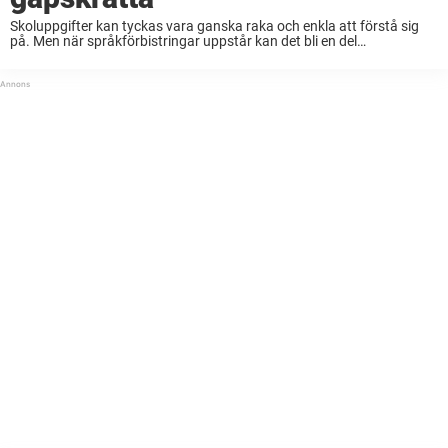
Skoluppgifter kan tyckas vara ganska raka och enkla att förstå sig
på. Men när språkförbistringar uppstår kan det bli en del
missförstånd. Som här nedanför. De engelskspråkiga eleverna skulle
kort och gott rita danska, svenska ...