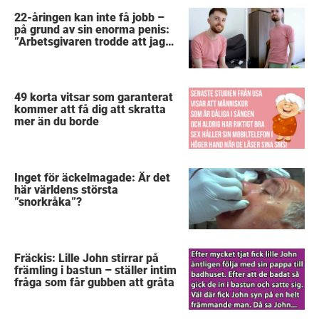
22-åringen kan inte få jobb –
på grund av sin enorma penis:
”Arbetsgivaren trodde att jag
hade stånd”
49 korta vitsar som garanterat
kommer att få dig att skratta
mer än du borde
Inget för äckelmagade: Är det
här världens största
”snorkråka”?
Fräckis: Lille John stirrar på
främling i bastun – ställer intim
fråga som får gubben att gråta