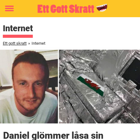
Toggle
menu
Internet
Ett gott skratt
»
Internet
Daniel glömmer låsa sin