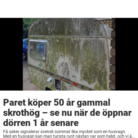
Paret köper 50 år gammal
skrothög – se nu när de öppnar
dörren 1 år senare
Få saker signalerar svensk sommar lika mycket som en husvagn.
Med en husvagn kan man turista runt nästan var som helst, och vi är