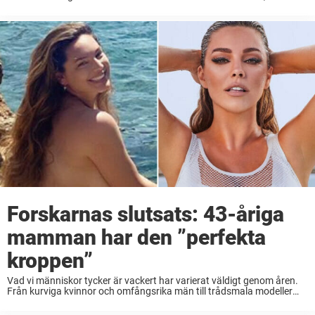
nog många som minns tillbaka på glada somrar där hela familjen ...
Forskarnas slutsats: 43-åriga
mamman har den ”perfekta
kroppen”
Vad vi människor tycker är vackert har varierat väldigt genom åren.
Från kurviga kvinnor och omfångsrika män till trådsmala modeller
och magrutor. Nu har dock forskare kommit fram till vad som anses
vara den perfekta ...