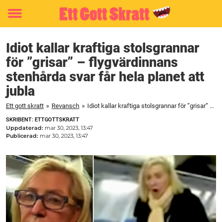
Toggle
menu
Idiot kallar kraftiga stolsgrannar
för ”grisar” – flygvärdinnans
stenhårda svar får hela planet att
jubla
Ett gott skratt
»
Revansch
»
Idiot kallar kraftiga stolsgrannar för ”grisar” – flygvärdinnans stenhårda svar får hela planet att jubla
SKRIBENT: ETTGOTTSKRATT
Uppdaterad:
mar 30, 2023, 13:47
Publicerad:
mar 30, 2023, 13:47