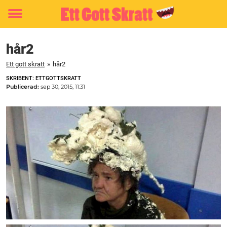
Toggle
menu
hår2
Ett gott skratt
»
hår2
SKRIBENT: ETTGOTTSKRATT
Publicerad:
sep 30, 2015, 11:31