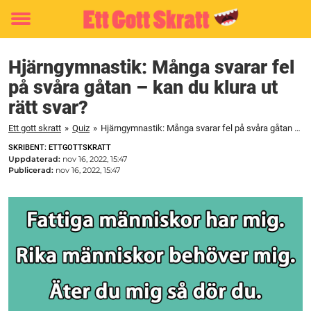
Toggle
menu
Hjärngymnastik: Många svarar fel
på svåra gåtan – kan du klura ut
rätt svar?
Ett gott skratt
»
Quiz
»
Hjärngymnastik: Många svarar fel på svåra gåtan – kan du klura ut rätt svar?
SKRIBENT: ETTGOTTSKRATT
Uppdaterad:
nov 16, 2022, 15:47
Publicerad:
nov 16, 2022, 15:47