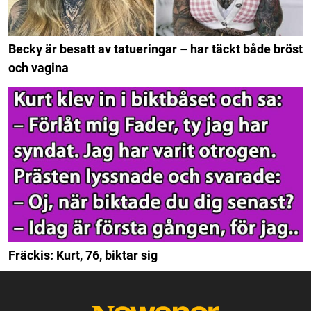
Becky är besatt av tatueringar – har täckt både bröst
och vagina
Fräckis: Kurt, 76, biktar sig