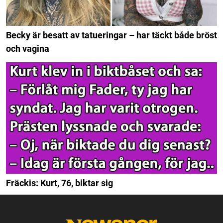
Becky är besatt av tatueringar – har täckt både bröst
och vagina
Fräckis: Kurt, 76, biktar sig