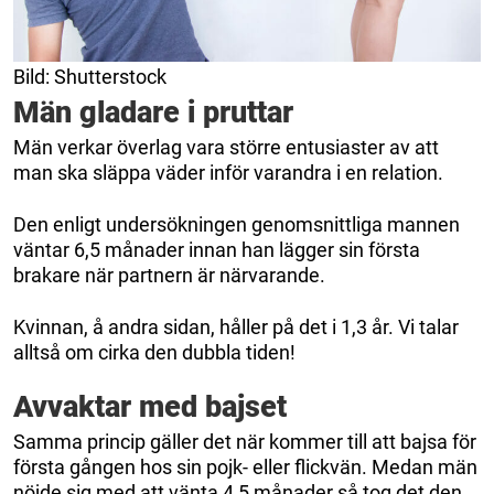
Bild: Shutterstock
Män gladare i pruttar
Män verkar överlag vara större entusiaster av att
man ska släppa väder inför varandra i en relation.
Den enligt undersökningen genomsnittliga mannen
väntar 6,5 månader innan han lägger sin första
brakare när partnern är närvarande.
Kvinnan, å andra sidan, håller på det i 1,3 år. Vi talar
alltså om cirka den dubbla tiden!
Avvaktar med bajset
Samma princip gäller det när kommer till att bajsa för
första gången hos sin pojk- eller flickvän. Medan män
nöjde sig med att vänta 4,5 månader så tog det den