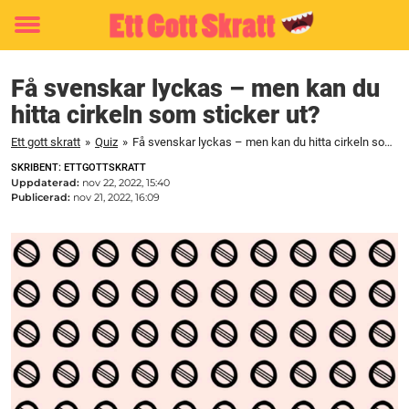
Toggle
menu
Få svenskar lyckas – men kan du
hitta cirkeln som sticker ut?
Ett gott skratt
»
Quiz
»
Få svenskar lyckas – men kan du hitta cirkeln som sticker ut?
SKRIBENT: ETTGOTTSKRATT
Uppdaterad:
nov 22, 2022, 15:40
Publicerad:
nov 21, 2022, 16:09