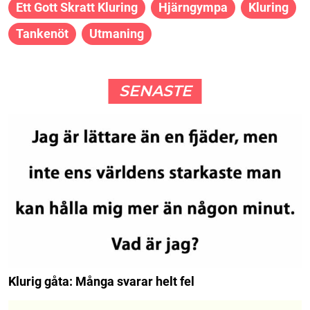
Ett Gott Skratt Kluring
Hjärngympa
Kluring
Tankenöt
Utmaning
SENASTE
Klurig gåta: Många svarar helt fel