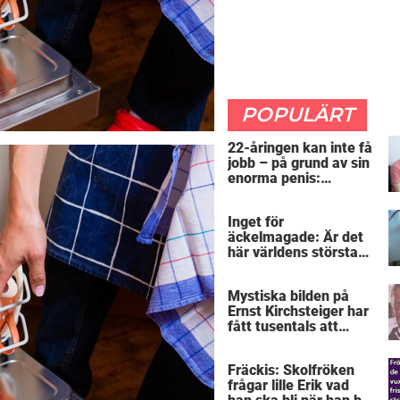
POPULÄRT
22-åringen kan inte få
jobb – på grund av sin
enorma penis:
”Arbetsgivaren trodde
att jag hade stånd”
Inget för
äckelmagade: Är det
här världens största
”snorkråka”?
Mystiska bilden på
Ernst Kirchsteiger har
fått tusentals att
skratta – kan du se
varför?
Fräckis: Skolfröken
frågar lille Erik vad