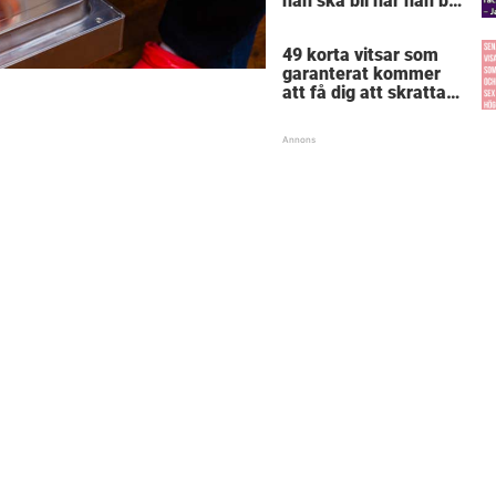
han ska bli när han blir
stor – svaret får
lärarinnan att svimma
49 korta vitsar som
garanterat kommer
att få dig att skratta
mer än du borde