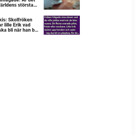
världens största
rkråka”?
kis: Skolfröken
r lille Erik vad
ka bli när han blir
– svaret får
rinnan att svimma