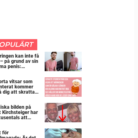
OPULÄRT
ringen kan inte få
 – på grund av sin
ma penis:
etsgivaren trodde
jag hade stånd”
orta vitsar som
nterat kommer
å dig att skratta
än du borde
iska bilden på
t Kirchsteiger har
tusentals att
tta – kan du se
ör?
 för
lmagade: Är det