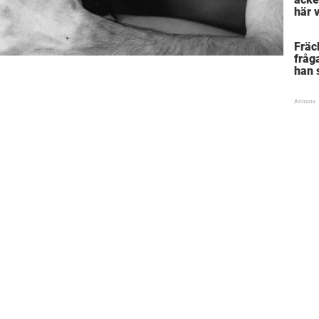
här 
”sno
Fräc
fråga
han s
stor 
lära