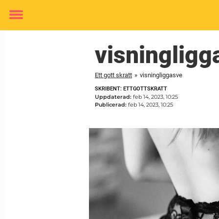
Toggle
menu
visningligg
Ett gott skratt
»
visningliggasve
SKRIBENT: ETTGOTTSKRATT
Uppdaterad:
feb 14, 2023, 10:25
Publicerad:
feb 14, 2023, 10:25