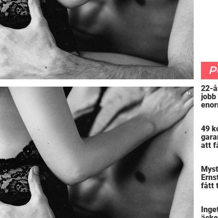
P
22-å
jobb
enor
”Arb
att 
49 k
gara
att f
mer 
Myst
Erns
fått 
skra
varf
Inget
äcke