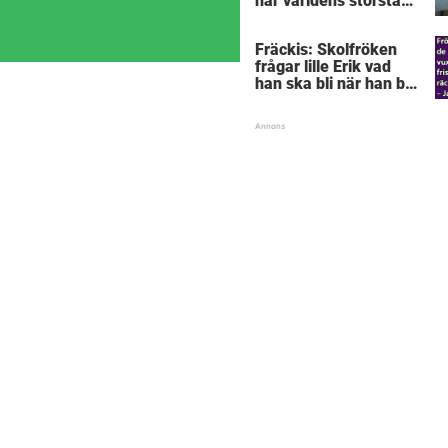
här världens största
”snorkråka”?
Fräckis: Skolfröken
frågar lille Erik vad
han ska bli när han blir
stor – svaret får
lärarinnan att svimma