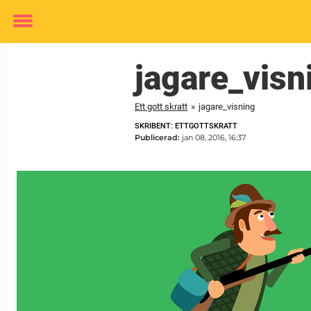
Toggle
menu
jagare_visn
Ett gott skratt
»
jagare_visning
SKRIBENT: ETTGOTTSKRATT
Publicerad:
jan 08, 2016, 16:37