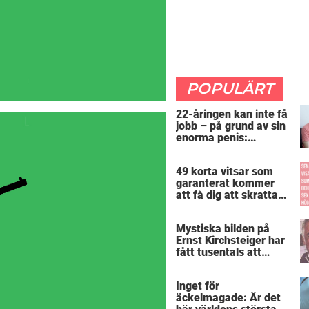
POPULÄRT
22-åringen kan inte få
jobb – på grund av sin
enorma penis:
”Arbetsgivaren trodde
att jag hade stånd”
49 korta vitsar som
garanterat kommer
att få dig att skratta
mer än du borde
Mystiska bilden på
Ernst Kirchsteiger har
fått tusentals att
skratta – kan du se
varför?
Inget för
äckelmagade: Är det