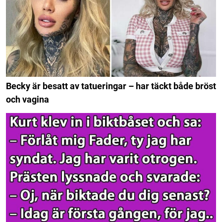
Becky är besatt av tatueringar – har täckt både bröst
och vagina