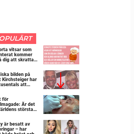
OPULÄRT
orta vitsar som
nterat kommer
å dig att skratta
än du borde
iska bilden på
t Kirchsteiger har
tusentals att
tta – kan du se
ör?
 för
lmagade: Är det
världens största
rkråka”?
y är besatt av
eringar – har