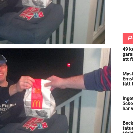
P
49 k
gara
att f
mer 
Myst
Erns
fått 
skra
varf
Inget
äcke
här 
”sno
Beck
tatu