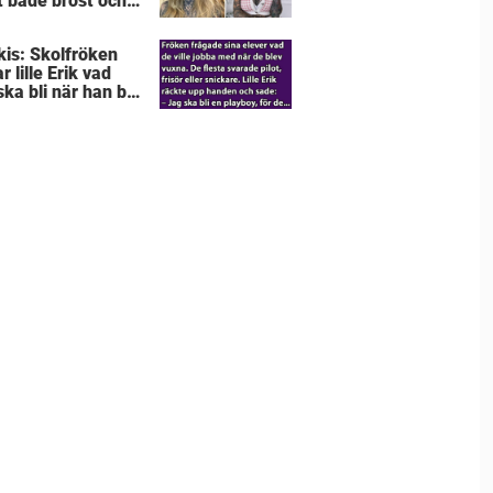
t både bröst och
na
kis: Skolfröken
r lille Erik vad
ka bli när han blir
– svaret får
rinnan att svimma