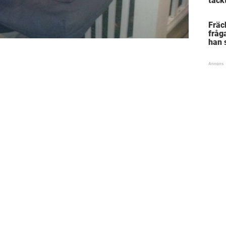
täck
vagi
Fräc
fråga
han s
stor 
lära