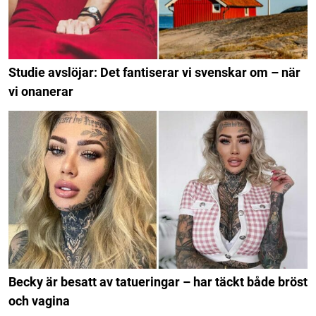
Studie avslöjar: Det fantiserar vi svenskar om – när
vi onanerar
Becky är besatt av tatueringar – har täckt både bröst
och vagina