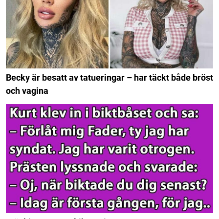
Becky är besatt av tatueringar – har täckt både bröst
och vagina