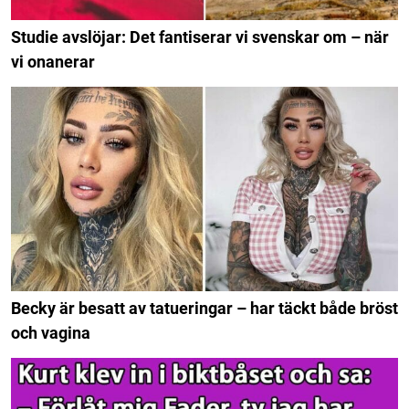
Studie avslöjar: Det fantiserar vi svenskar om – när
vi onanerar
Becky är besatt av tatueringar – har täckt både bröst
och vagina