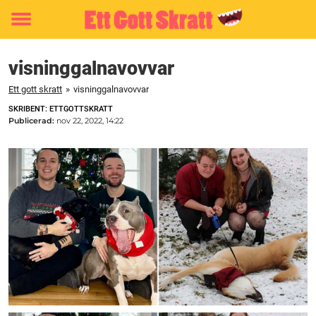
Toggle
menu
visninggalnavovvar
Ett gott skratt
»
visninggalnavovvar
SKRIBENT: ETTGOTTSKRATT
Publicerad:
nov 22, 2022, 14:22