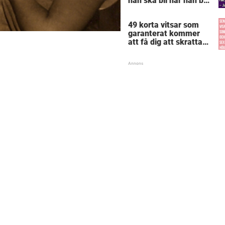
han ska bli när han blir
stor – svaret får
lärarinnan att svimma
49 korta vitsar som
garanterat kommer
att få dig att skratta
mer än du borde