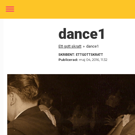
Toggle
menu
dance1
Ett gott skratt
»
dance1
SKRIBENT: ETTGOTTSKRATT
Publicerad:
maj 04, 2016, 11:32