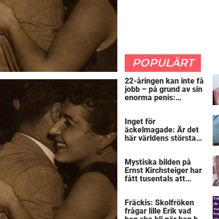
POPULÄRT
22-åringen kan inte få
jobb – på grund av sin
enorma penis:
”Arbetsgivaren trodde
att jag hade stånd”
Inget för
äckelmagade: Är det
här världens största
”snorkråka”?
Mystiska bilden på
Ernst Kirchsteiger har
fått tusentals att
skratta – kan du se
varför?
Fräckis: Skolfröken
frågar lille Erik vad