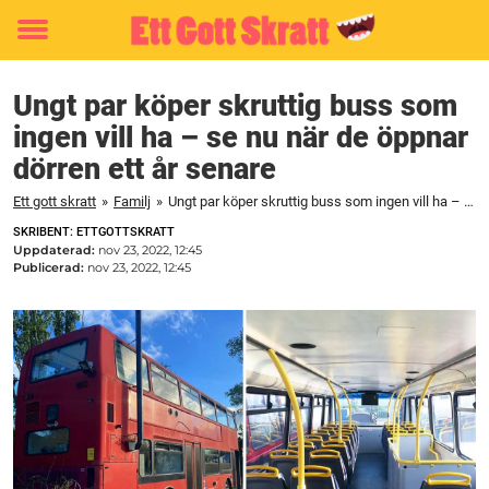
Toggle
menu
Ungt par köper skruttig buss som
ingen vill ha – se nu när de öppnar
dörren ett år senare
Ett gott skratt
»
Familj
»
Ungt par köper skruttig buss som ingen vill ha – se nu när de öppnar dörren ett år senare
SKRIBENT: ETTGOTTSKRATT
Uppdaterad:
nov 23, 2022, 12:45
Publicerad:
nov 23, 2022, 12:45