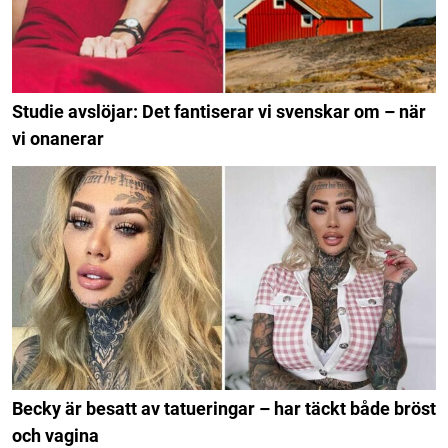
Studie avslöjar: Det fantiserar vi svenskar om – när
vi onanerar
Becky är besatt av tatueringar – har täckt både bröst
och vagina