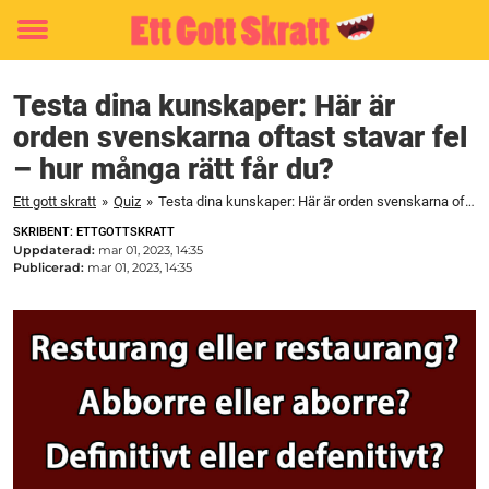
Toggle
menu
Testa dina kunskaper: Här är
orden svenskarna oftast stavar fel
– hur många rätt får du?
Ett gott skratt
»
Quiz
»
Testa dina kunskaper: Här är orden svenskarna oftast stavar fel – hur många rätt får du?
SKRIBENT: ETTGOTTSKRATT
Uppdaterad:
mar 01, 2023, 14:35
Publicerad:
mar 01, 2023, 14:35