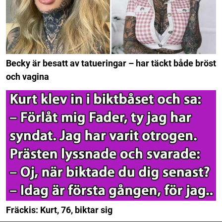
Becky är besatt av tatueringar – har täckt både bröst
och vagina
Fräckis: Kurt, 76, biktar sig