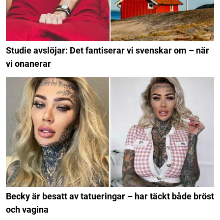
Studie avslöjar: Det fantiserar vi svenskar om – när
vi onanerar
Becky är besatt av tatueringar – har täckt både bröst
och vagina