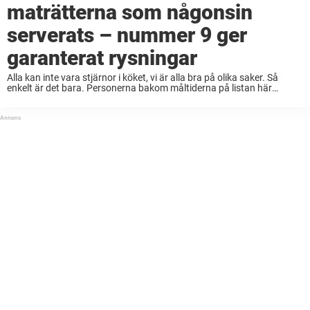
maträtterna som någonsin
serverats – nummer 9 ger
garanterat rysningar
Alla kan inte vara stjärnor i köket, vi är alla bra på olika saker. Så
enkelt är det bara. Personerna bakom måltiderna på listan här
nedanför borde kanske överväga att låta andra sköta matlagningen
framöver. ...