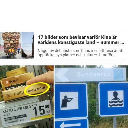
17 bilder som bevisar varför Kina är
världens konstigaste land – nummer 5
är helt obetalbar
Något av det bästa som finns med att resa är att
upptäcka nya platser och kulturer. Utanför
Sveriges gränser får man vänja sig vid att se
sådant som kanske inte tillhör vardagen här
hemma. Man ...