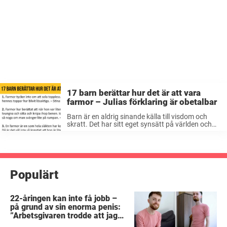
17 barn berättar hur det är att vara
farmor – Julias förklaring är obetalbar
Barn är en aldrig sinande källa till visdom och
skratt. Det har sitt eget synsätt på världen och
ofta ett unikt perspektiv. Här är 17 riktiga pärlor
från barn som kan lära oss vuxna ett ...
Populärt
22-åringen kan inte få jobb –
på grund av sin enorma penis:
”Arbetsgivaren trodde att jag
hade stånd”