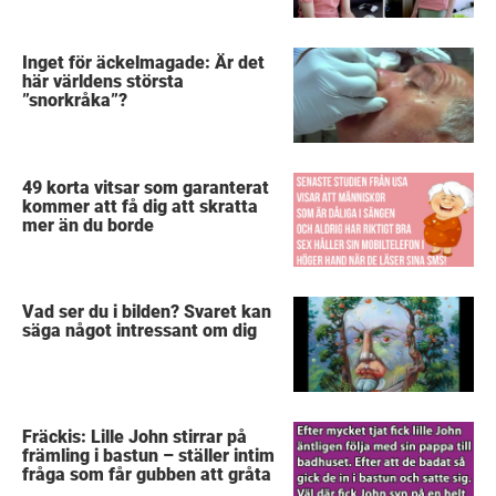
Inget för äckelmagade: Är det
här världens största
”snorkråka”?
49 korta vitsar som garanterat
kommer att få dig att skratta
mer än du borde
Vad ser du i bilden? Svaret kan
säga något intressant om dig
Fräckis: Lille John stirrar på
främling i bastun – ställer intim
fråga som får gubben att gråta