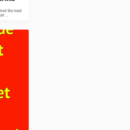
livet lite med
er ...