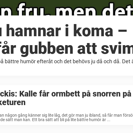
ru hamnar i koma –
 får gubben att sv
r på bättre humör efteråt och det behövs ju då och då. Det ä
ckis: Kalle får ormbett på snorren på
keturen
 någon gång känner sig lite låg, det gör man ju ibland, så får man förs
 de sätt man kan. Ett bra sätt att bli på lite bättre humör är ...