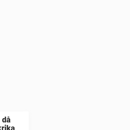
 då
krika