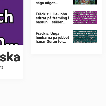
säga något
intressant om dig
Fräckis: Lille John
stirrar på främling i
bastun – ställer
intim fråga som får
gubben att gråta
Fräckis: Unga
hunkarna på jobbet
hånar Göran för
hans flint – svaret
får småglinen att
rska
gråta
tt