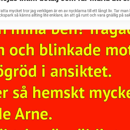
ratta mycket tror jag verkligen är en av nycklarna till ett långt liv. Tar man 
ckspark så känns allting lite enklare, än att gå runt och vara gnällig på sak