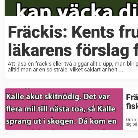
Fräckis: Kents f
läkarens förslag
Att läsa en fräckis eller två piggar alltid upp, man bli
alltid man är en solstråle, vilket såklart är helt ...
Frä
fis
Om man
sig på