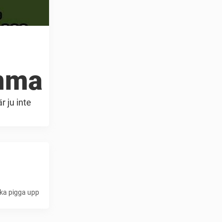
imma
r ju inte
öka pigga upp