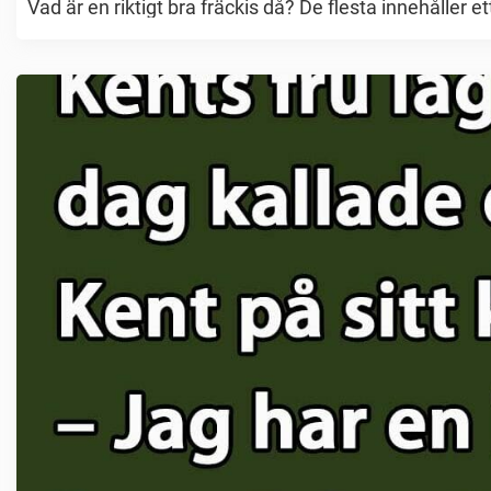
Vad är en riktigt bra fräckis då? De flesta innehåller ett 