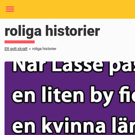
Toggle
menu
roliga historier
Ett gott skratt
»
roliga historier