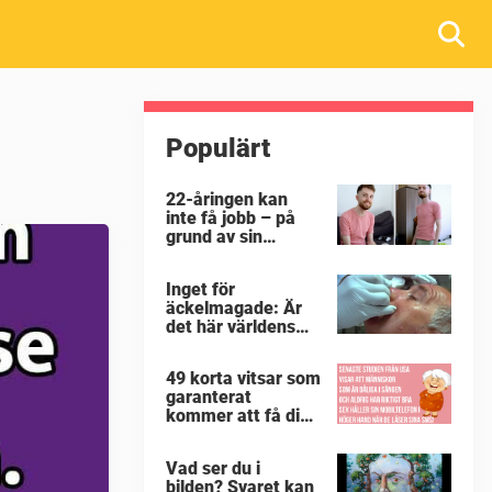
Populärt
22-åringen kan
inte få jobb – på
grund av sin
enorma penis:
”Arbetsgivaren
Inget för
trodde att jag hade
äckelmagade: Är
stånd”
det här världens
största
”snorkråka”?
49 korta vitsar som
garanterat
kommer att få dig
att skratta mer än
du borde
Vad ser du i
bilden? Svaret kan