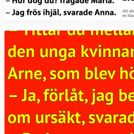
Att sk
en kla