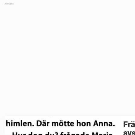
Frä
avs