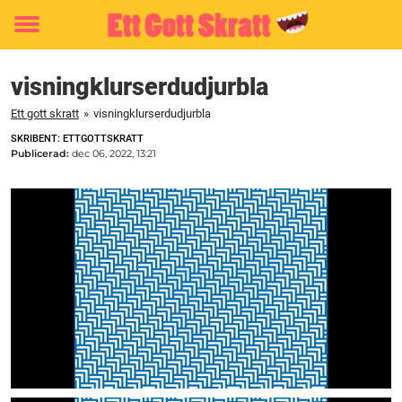
Toggle
menu
visningklurserdudjurbla
Ett gott skratt
»
visningklurserdudjurbla
SKRIBENT: ETTGOTTSKRATT
Publicerad:
dec 06, 2022, 13:21