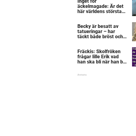
Inget för
äckelmagade: Är det
här världens största
”snorkråka”?
Becky är besatt av
tatueringar – har
täckt både bröst och
vagina
Fräckis: Skolfröken
frågar lille Erik vad
han ska bli när han blir
stor – svaret får
lärarinnan att svimma