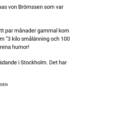
omas von Brömssen som var
 ett par månader gammal kom
som ”3 kilo smålänning och 100
krena humor!
trädande i Stockholm. Det har