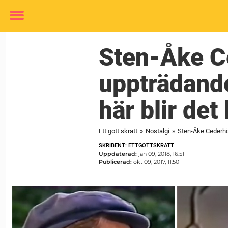
Toggle
menu
Sten-Åke Ce
uppträdande
här blir det 
Ett gott skratt
»
Nostalgi
»
Sten-Åke Cederhök
SKRIBENT: ETTGOTTSKRATT
Uppdaterad:
jan 09, 2018, 16:51
Publicerad:
okt 09, 2017, 11:50