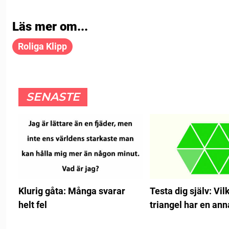
Läs mer om...
Roliga Klipp
SENASTE
Klurig gåta: Många svarar
Testa dig själv: Vil
helt fel
triangel har en ann