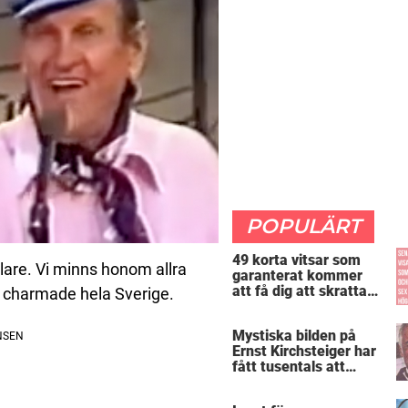
POPULÄRT
49 korta vitsar som
lare. Vi minns honom allra
garanterat kommer
att få dig att skratta
m charmade hela Sverige.
mer än du borde
Mystiska bilden på
Ernst Kirchsteiger har
fått tusentals att
skratta – kan du se
varför?