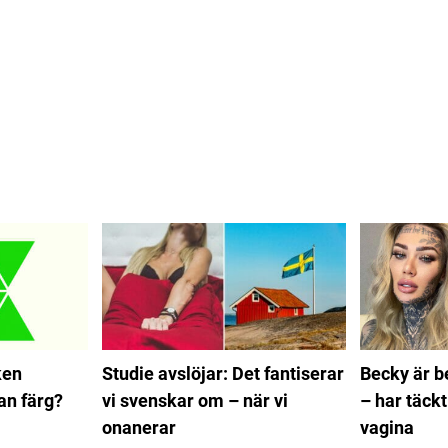
ken
Studie avslöjar: Det fantiserar
Becky är b
an färg?
vi svenskar om – när vi
– har täck
onanerar
vagina