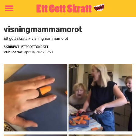
Toggle
menu
visningmammamorot
Ett gott skratt
»
visningmammamorot
SKRIBENT: ETTGOTTSKRATT
Publicerad:
apr 04, 2023, 12:50